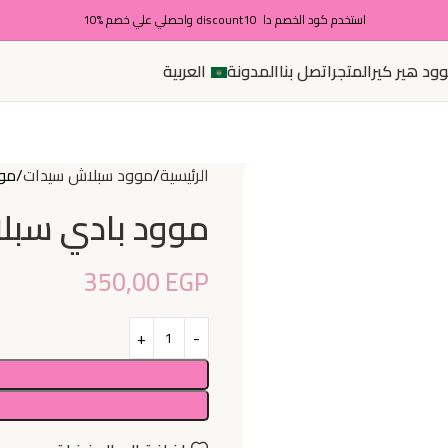
استخدم كود الخصم دا discount10 واحصلي علي خصم %10
ود هير كير
المتجر
اتصل بنا
المدونة
العربية
الرئيسية
موود سبلاش سيدات
موو
موود بادي سبلا
350,00
EGP