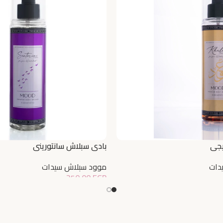
يجي
بادي سبلاش سانتوريني
دات
موود سبلاش سيدات
350,00
EGP
إضافة إلى السلة