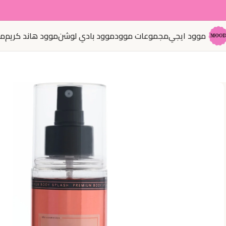
موود ايجي
مجموعات موود
موود بادي لوشن
موود هاند كريم
مو