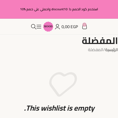
استخدم كود الخصم دا discount10 واحصلي علي خصم %10
0
0,00
EGP
المفضلة
الرئيسية
المفضلة
This wishlist is empty.