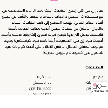
مود إي جي هي إحدى المنصات الإلكترونية الرائدة المتخصصة في
بيع مستحضرات التجميل والعناية بالبشرة والجسم والشعر في جميع
أنحاء العالم العربي. يهدف الموقع إلى تلبية احتياجات النساء
والرجال الباحثين عن منتجات تجميل أصلية وعالية الجودة بأسعار
تنافسية. بفضل التزامها بتوفير تجربة تسوق إلكترونية سلسة وآمنة،
أصبحت مود إي جي (المعروفة أيضًا باسم مود كوزمتكس) وجهة
موثوقة لعشاق الجمال. لا تنسَ الاطلاع على أحدث كوبونات مود
للحصول على خصومات وعروض حصرية!
التصنيفات
هير كير
هاند كريم
المجموعات
بادي سبلاش
0
بادي لوشن
وومان رول اون
لقائمة
المفضلة
سلة التسوق
شاورجيل
مجموعات رجالي
هاند وش
بادي ميلك