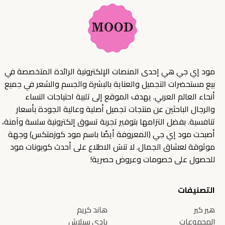
مود إي جي هي إحدى المنصات الإلكترونية الرائدة المتخصصة في
بيع مستحضرات التجميل والعناية بالبشرة والجسم والشعر في جميع
أنحاء العالم العربي. يهدف الموقع إلى تلبية احتياجات النساء
والرجال الباحثين عن منتجات تجميل أصلية وعالية الجودة بأسعار
تنافسية. بفضل التزامها بتوفير تجربة تسوق إلكترونية سلسة وآمنة،
أصبحت مود إي جي (المعروفة أيضًا باسم مود كوزمتكس) وجهة
موثوقة لعشاق الجمال. لا تنسَ الاطلاع على أحدث كوبونات مود
للحصول على خصومات وعروض حصرية!
التصنيفات
هير كير
هاند كريم
المجموعات
بادي سبلاش