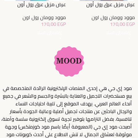
عرض مزيل عرق رول أون
عرض مزيل عرق رول أون
للتفتيح بالعود 1+50% مجاناً
للتفتيح بجزيرة بالي 1+50%
موود وومان رول اون
موود وومان رول اون
مجاناً
170,00
EGP
170,00
EGP
إضافة إلى السلة
إضافة إلى السلة
مود إي جي هي إحدى المنصات الإلكترونية الرائدة المتخصصة في
بيع مستحضرات التجميل والعناية بالبشرة والجسم والشعر في جميع
أنحاء العالم العربي. يهدف الموقع إلى تلبية احتياجات النساء
والرجال الباحثين عن منتجات تجميل أصلية وعالية الجودة بأسعار
تنافسية. بفضل التزامها بتوفير تجربة تسوق إلكترونية سلسة وآمنة،
أصبحت مود إي جي (المعروفة أيضًا باسم مود كوزمتكس) وجهة
موثوقة لعشاق الجمال. لا تنسَ الاطلاع على أحدث كوبونات مود