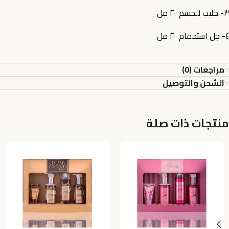
٣- حليب للجسم ٢٠٠ مل
٤- جل استحمام ٢٠٠ مل
مراجعات (0)
الشحن والتوصيل
منتجات ذات صلة