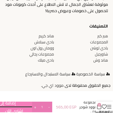
موثوقة لعشاق الجمال. لا تنسَ الاطلاع على أحدث كوبونات مود
للحصول على خصومات وعروض حصرية!
التصنيفات
هير كير
هاند كريم
المجموعات
بادي سبلاش
بادي لوشن
وومان رول اون
شاورجيل
مجموعات رجالي
هاند وش
بادي ميلك
سياسة الخصوصية
سياسة الاستبدال والاسترجاع
جميع الحقوق محفوظة لدى
موود اي جي
.
مجموعة
إضافة إلى
0
565,00
EGP
موود شوجر
اشتري الآن
راش
لقائمة
المفضلة
سلة التسوق