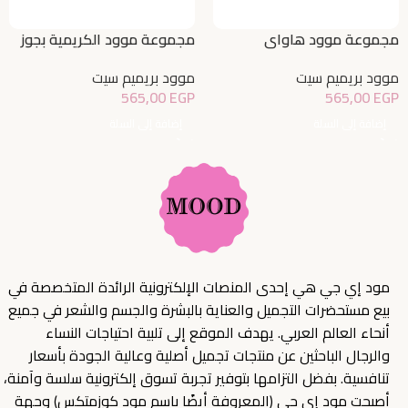
مجموعة موود هاواي
مجموعة موود الكريمية بجوز
الهند
موود بريميم سيت
موود بريميم سيت
565,00
EGP
565,00
EGP
إضافة إلى السلة
إضافة إلى السلة
مود إي جي هي إحدى المنصات الإلكترونية الرائدة المتخصصة في
بيع مستحضرات التجميل والعناية بالبشرة والجسم والشعر في جميع
أنحاء العالم العربي. يهدف الموقع إلى تلبية احتياجات النساء
والرجال الباحثين عن منتجات تجميل أصلية وعالية الجودة بأسعار
تنافسية. بفضل التزامها بتوفير تجربة تسوق إلكترونية سلسة وآمنة،
أصبحت مود إي جي (المعروفة أيضًا باسم مود كوزمتكس) وجهة