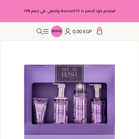
استخدم كود الخصم دا discount10 واحصلي علي خصم %10
0
0,00
EGP