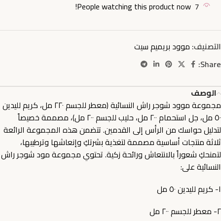
People watching this product now!
7
التصنيف:
موود بريميم سيت
Share:
الوصف
مجموعة موود شوجر راش النسائية (معطر للجسم ٢٢٠ مل، كريم لليدين
٥٠ مل، جل استحمام ٢٠٠ مل، حليب للجسم ٢٠٠ مل)، مصممة خصيصاً
لتدليل حواسك من الرأس إلى القدمين. تتضمن هذه المجموعة الرائعة
ثلاثة منتجات أساسية مصممة لتغذية بشرتكِ وإنعاشها وترطيبها،
لتمنحكِ شعوراً بالانتعاش ورائحة زكية. تحتوي مجموعة مود شوجر راش
النسائية على:
١- كريم لليدين ٥٠ مل
٢- معطر للجسم ٢٠٠ مل