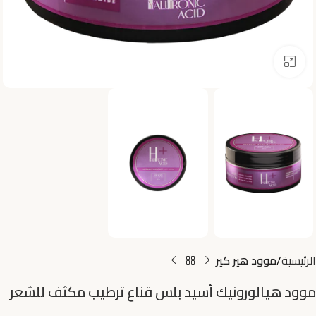
اضغط للتكبير
الرئيسية
موود هير كير
موود هيالورونيك أسيد بلس قناع ترطيب مكثف للشعر