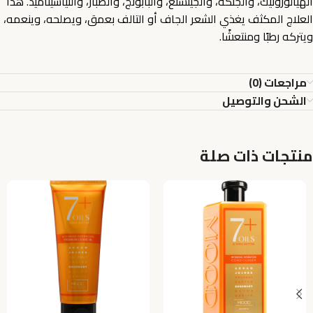
الهيالورونيك، والجنكة، والجينسنغ، والبابونج، والصبار، والنياسيناميد. هذا
العلاج المكثف يغذي الشعر الجاف أو التالف بعمق، ويصلحه، وينعمه،
ويتركه رطبًا ومنتعشًا.
مراجعات (0)
الشحن والتوصيل
منتجات ذات صلة