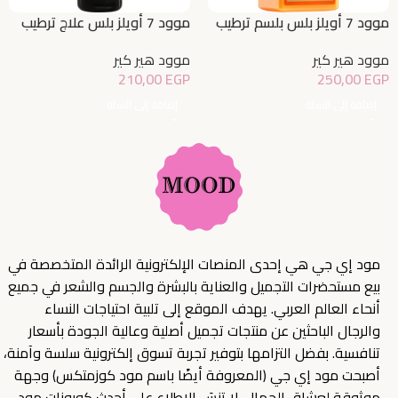
موود 7 أويلز بلس بلسم ترطيب
موود 7 أويلز بلس علاج ترطيب
مكثف
مكثف بدون شطف
موود هير كير
موود هير كير
210,00
EGP
250,00
EGP
إضافة إلى السلة
إضافة إلى السلة
مود إي جي هي إحدى المنصات الإلكترونية الرائدة المتخصصة في
بيع مستحضرات التجميل والعناية بالبشرة والجسم والشعر في جميع
أنحاء العالم العربي. يهدف الموقع إلى تلبية احتياجات النساء
والرجال الباحثين عن منتجات تجميل أصلية وعالية الجودة بأسعار
تنافسية. بفضل التزامها بتوفير تجربة تسوق إلكترونية سلسة وآمنة،
أصبحت مود إي جي (المعروفة أيضًا باسم مود كوزمتكس) وجهة
موثوقة لعشاق الجمال. لا تنسَ الاطلاع على أحدث كوبونات مود