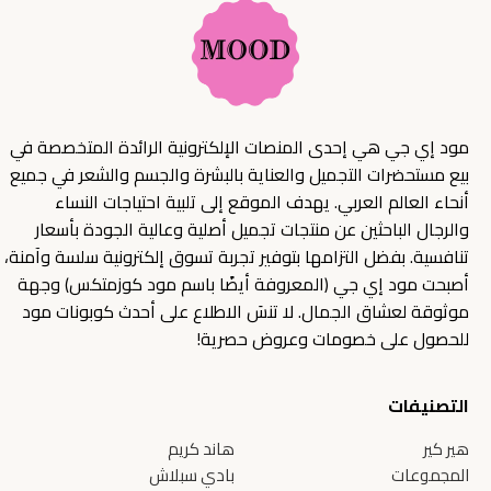
مود إي جي هي إحدى المنصات الإلكترونية الرائدة المتخصصة في
بيع مستحضرات التجميل والعناية بالبشرة والجسم والشعر في جميع
أنحاء العالم العربي. يهدف الموقع إلى تلبية احتياجات النساء
والرجال الباحثين عن منتجات تجميل أصلية وعالية الجودة بأسعار
تنافسية. بفضل التزامها بتوفير تجربة تسوق إلكترونية سلسة وآمنة،
أصبحت مود إي جي (المعروفة أيضًا باسم مود كوزمتكس) وجهة
موثوقة لعشاق الجمال. لا تنسَ الاطلاع على أحدث كوبونات مود
للحصول على خصومات وعروض حصرية!
التصنيفات
هير كير
هاند كريم
المجموعات
بادي سبلاش