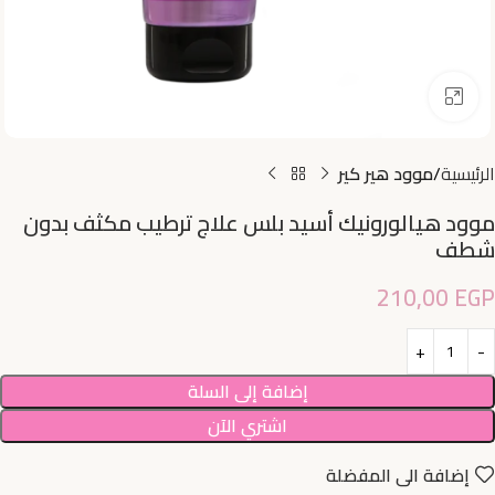
اضغط للتكبير
الرئيسية
موود هير كير
موود هيالورونيك أسيد بلس علاج ترطيب مكثف بدون
شطف
210,00
EGP
إضافة إلى السلة
اشتري الآن
إضافة الى المفضلة