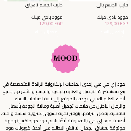
حليب الجسم بالي
حليب الجسم تاهيتي
موود بادي ميلك
موود بادي ميلك
129,00
EGP
129,00
EGP
إضافة إلى السلة
إضافة إلى السلة
مود إي جي هي إحدى المنصات الإلكترونية الرائدة المتخصصة في
بيع مستحضرات التجميل والعناية بالبشرة والجسم والشعر في جميع
أنحاء العالم العربي. يهدف الموقع إلى تلبية احتياجات النساء
والرجال الباحثين عن منتجات تجميل أصلية وعالية الجودة بأسعار
تنافسية. بفضل التزامها بتوفير تجربة تسوق إلكترونية سلسة وآمنة،
أصبحت مود إي جي (المعروفة أيضًا باسم مود كوزمتكس) وجهة
موثوقة لعشاق الجمال. لا تنسَ الاطلاع على أحدث كوبونات مود