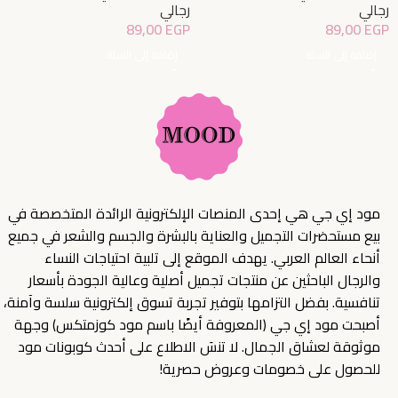
رجالي
رجالي
89,00
EGP
89,00
EGP
إضافة إلى السلة
إضافة إلى السلة
مود إي جي هي إحدى المنصات الإلكترونية الرائدة المتخصصة في
بيع مستحضرات التجميل والعناية بالبشرة والجسم والشعر في جميع
أنحاء العالم العربي. يهدف الموقع إلى تلبية احتياجات النساء
والرجال الباحثين عن منتجات تجميل أصلية وعالية الجودة بأسعار
تنافسية. بفضل التزامها بتوفير تجربة تسوق إلكترونية سلسة وآمنة،
أصبحت مود إي جي (المعروفة أيضًا باسم مود كوزمتكس) وجهة
موثوقة لعشاق الجمال. لا تنسَ الاطلاع على أحدث كوبونات مود
للحصول على خصومات وعروض حصرية!