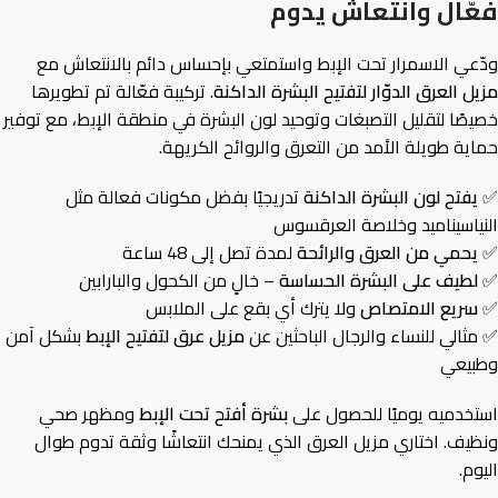
فعّال وانتعاش يدوم
ودّعي الاسمرار تحت الإبط واستمتعي بإحساس دائم بالانتعاش مع
مزيل العرق الدوّار لتفتيح البشرة الداكنة
. تركيبة فعّالة تم تطويرها
خصيصًا لتقليل التصبغات وتوحيد لون البشرة في منطقة الإبط، مع توفير
حماية طويلة الأمد من التعرق والروائح الكريهة.
✅
يفتح لون البشرة الداكنة
تدريجيًا بفضل مكونات فعالة مثل
النياسيناميد وخلاصة العرقسوس
✅
يحمي من العرق والرائحة
لمدة تصل إلى 48 ساعة
✅
لطيف على البشرة الحساسة
– خالٍ من الكحول والبارابين
✅
سريع الامتصاص
ولا يترك أي بقع على الملابس
✅ مثالي للنساء والرجال الباحثين عن
مزيل عرق لتفتيح الإبط
بشكل آمن
وطبيعي
استخدميه يوميًا للحصول على
بشرة أفتح تحت الإبط
ومظهر صحي
ونظيف. اختاري مزيل العرق الذي يمنحك انتعاشًا وثقة تدوم طوال
اليوم.