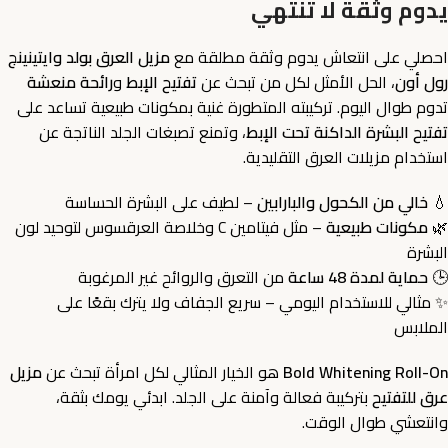
يدوم وثقة لا تنتهي
احصلي على انتعاش يدوم وثقة مطلقة مع
مزيل العرق بولد وايتينينج
رول أون
، الحل الأمثل لكل من تبحث عن
تفتيح الإبط
و
رائحة منعشة
تدوم طوال اليوم. تركيبته المتطورة غنية بمكونات طبيعية تساعد على
تفتيح البشرة الداكنة تحت الإبط
، وتمنع تصبغات الجلد الناتجة عن
استخدام مزيلات العرق التقليدية.
💧
خالي من الكحول والبارابين
– لطيف على البشرة الحساسة
🌿
مكونات طبيعية
– مثل فيتامين C وخلاصة العرقسوس لتوحيد لون
البشرة
🕒
حماية لمدة 48 ساعة
من التعرق والروائح غير المرغوبة
✨ مثالي للاستخدام اليومي – سريع الجفاف ولا يترك بقعًا على
الملابس
Bold Whitening Roll-On
هو الخيار المثالي لكل امرأة تبحث عن
مزيل
عرق للتفتيح
بتركيبة فعالة وآمنة على الجلد. ابدئي يومك بثقة،
وانتعشي طوال الوقت.