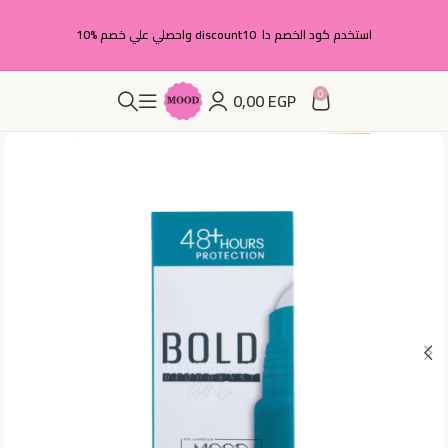
استخدم كود الخصم دا discount10 واحصلي علي خصم %10
0
0,00
EGP