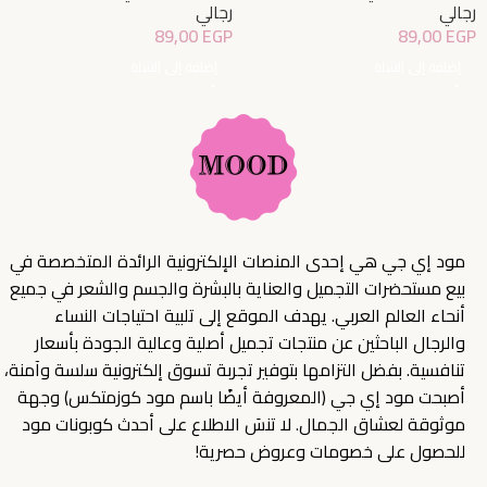
رجالي
رجالي
89,00
EGP
89,00
EGP
إضافة إلى السلة
إضافة إلى السلة
مود إي جي هي إحدى المنصات الإلكترونية الرائدة المتخصصة في
بيع مستحضرات التجميل والعناية بالبشرة والجسم والشعر في جميع
أنحاء العالم العربي. يهدف الموقع إلى تلبية احتياجات النساء
والرجال الباحثين عن منتجات تجميل أصلية وعالية الجودة بأسعار
تنافسية. بفضل التزامها بتوفير تجربة تسوق إلكترونية سلسة وآمنة،
أصبحت مود إي جي (المعروفة أيضًا باسم مود كوزمتكس) وجهة
موثوقة لعشاق الجمال. لا تنسَ الاطلاع على أحدث كوبونات مود
للحصول على خصومات وعروض حصرية!