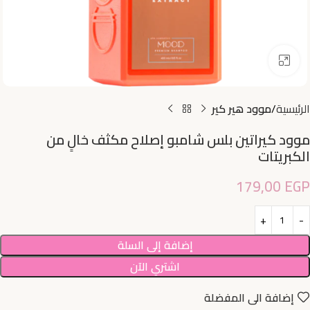
اضغط للتكبير
الرئيسية
موود هير كير
موود كيراتين بلس شامبو إصلاح مكثف خالٍ من
الكبريتات
179,00
EGP
إضافة إلى السلة
اشتري الآن
إضافة الى المفضلة