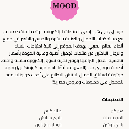
مود إي جي هي إحدى المنصات الإلكترونية الرائدة المتخصصة في
بيع مستحضرات التجميل والعناية بالبشرة والجسم والشعر في جميع
أنحاء العالم العربي. يهدف الموقع إلى تلبية احتياجات النساء
والرجال الباحثين عن منتجات تجميل أصلية وعالية الجودة بأسعار
تنافسية. بفضل التزامها بتوفير تجربة تسوق إلكترونية سلسة وآمنة،
أصبحت مود إي جي (المعروفة أيضًا باسم مود كوزمتكس) وجهة
موثوقة لعشاق الجمال. لا تنسَ الاطلاع على أحدث كوبونات مود
للحصول على خصومات وعروض حصرية!
التصنيفات
هير كير
هاند كريم
المجموعات
بادي سبلاش
بادي لوشن
وومان رول اون