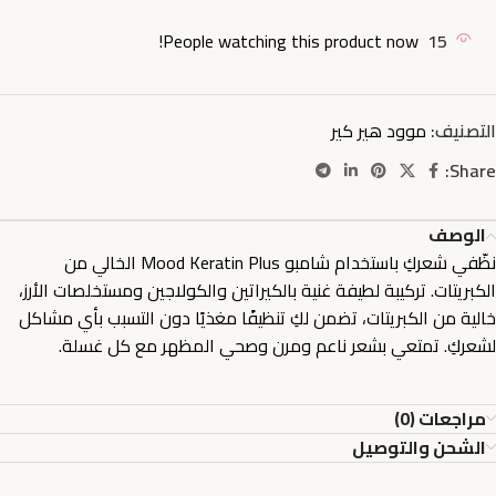
People watching this product now!
15
التصنيف:
موود هير كير
Share:
الوصف
نظّفي شعركِ باستخدام شامبو Mood Keratin Plus الخالي من
الكبريتات. تركيبة لطيفة غنية بالكيراتين والكولاجين ومستخلصات الأرز،
خالية من الكبريتات، تضمن لكِ تنظيفًا مغذيًا دون التسبب بأي مشاكل
لشعركِ. تمتعي بشعر ناعم ومرن وصحي المظهر مع كل غسلة.
مراجعات (0)
الشحن والتوصيل