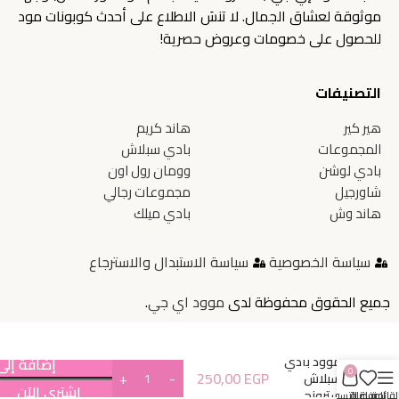
موثوقة لعشاق الجمال. لا تنسَ الاطلاع على أحدث كوبونات مود
للحصول على خصومات وعروض حصرية!
التصنيفات
هير كير
هاند كريم
المجموعات
بادي سبلاش
بادي لوشن
وومان رول اون
شاورجيل
مجموعات رجالي
هاند وش
بادي ميلك
سياسة الخصوصية
سياسة الاستبدال والاسترجاع
جميع الحقوق محفوظة لدى
موود اي جي
.
موود بادي
إضافة إلى
0
250,00
EGP
سبلاش
اشتري الآن
سترونج
لقائمة
المفضلة
سلة التسوق