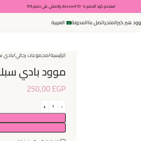
استخدم كود الخصم دا discount10 واحصلي علي خصم %10
ود هير كير
المتجر
اتصل بنا
المدونة
العربية
الرئيسية
مجموعات رجالي
بادي س
موود بادي سبل
250,00
EGP