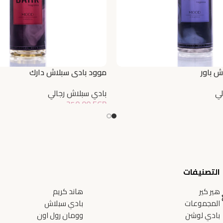
ش باور
موود بادي سبلاش دارك
لي
بادي سبلاش رجالي
250,00
EGP
إضافة إلى السلة
التصنيفات
هير كير
هاند كريم
المجموعات
بادي سبلاش
بادي لوشن
وومان رول اون