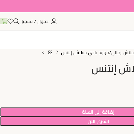
دخول / تسجيل
بلاش رجالي
موود بادي سبلاش إنتنس
اش إنتنس
إضافة إلى السلة
اشتري الآن