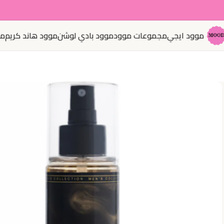
موود ايجي
مجموعات موود
موود بادي لوشن
موود هاند كريم
مو