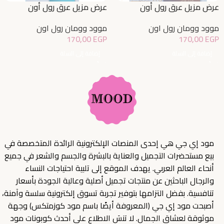
عرض مزيل عرق رول أون
عرض مزيل عرق رول أون
للتفتيح بالعود 1+50% مجاناً
للتفتيح بجزيرة بالي 1+50%
موود وومان رول اون
موود وومان رول اون
مجاناً
170,00
EGP
170,00
EGP
إضافة إلى السلة
إضافة إلى السلة
مود إي جي هي إحدى المنصات الإلكترونية الرائدة المتخصصة في
بيع مستحضرات التجميل والعناية بالبشرة والجسم والشعر في جميع
أنحاء العالم العربي. يهدف الموقع إلى تلبية احتياجات النساء
والرجال الباحثين عن منتجات تجميل أصلية وعالية الجودة بأسعار
تنافسية. بفضل التزامها بتوفير تجربة تسوق إلكترونية سلسة وآمنة،
أصبحت مود إي جي (المعروفة أيضًا باسم مود كوزمتكس) وجهة
موثوقة لعشاق الجمال. لا تنسَ الاطلاع على أحدث كوبونات مود