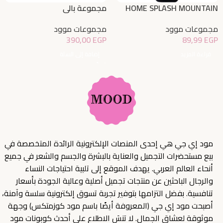
HOME SPLASH MOUNTAIN
مجموعة بالي
MIST 460ML
مجموعات موود
مجموعات موود
390,00
EGP
89,99
EGP
إضافة إلى السلة
قراءة المزيد
مود إي جي هي إحدى المنصات الإلكترونية الرائدة المتخصصة في
بيع مستحضرات التجميل والعناية بالبشرة والجسم والشعر في جميع
أنحاء العالم العربي. يهدف الموقع إلى تلبية احتياجات النساء
والرجال الباحثين عن منتجات تجميل أصلية وعالية الجودة بأسعار
تنافسية. بفضل التزامها بتوفير تجربة تسوق إلكترونية سلسة وآمنة،
أصبحت مود إي جي (المعروفة أيضًا باسم مود كوزمتكس) وجهة
موثوقة لعشاق الجمال. لا تنسَ الاطلاع على أحدث كوبونات مود