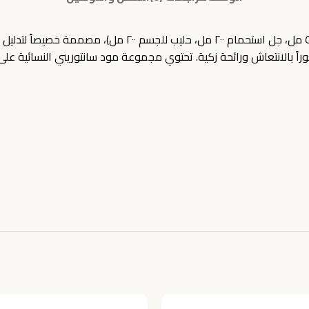
مجموعة موود سانتوريني النسائية (معطر للجسم ٢٢٠ مل، كريم 
اً بالانتعاش ورائحة زكية. تحتوي مجموعة مود سانتوريني النسائية على