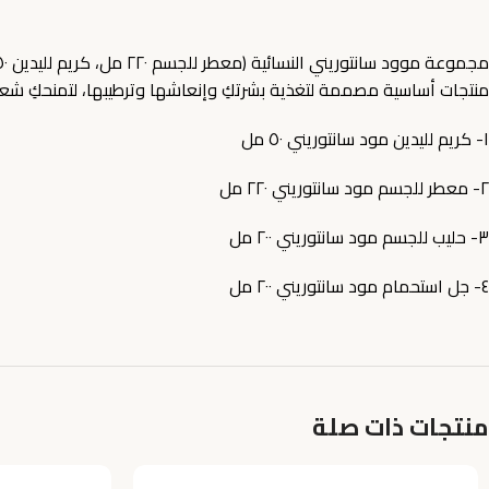
منتجات أساسية مصممة لتغذية بشرتكِ وإنعاشها وترطيبها، لتمنحكِ شعور
١- كريم لليدين مود سانتوريني ٥٠ مل
٢- معطر للجسم مود سانتوريني ٢٢٠ مل
٣- حليب للجسم مود سانتوريني ٢٠٠ مل
٤- جل استحمام مود سانتوريني ٢٠٠ مل
منتجات ذات صلة