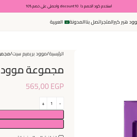
استخدم كود الخصم دا discount10 واحصلي علي خصم %10
ود هير كير
المتجر
اتصل بنا
المدونة
العربية
الرئيسية
موود بريميم سيت
مجموع
مجموعة موود س
565,00
EGP