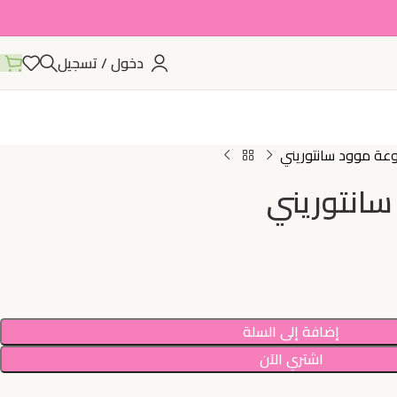
دخول / تسجيل
ة موود سانتوريني
انتوريني
إضافة إلى السلة
اشتري الآن