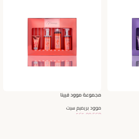
مجموعة موود فيينا
موود بريميم سيت
565,00
EGP
إضافة إلى السلة