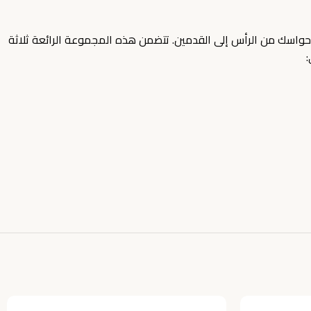
لليدين ٥٠ مل، جل استحمام ٢٠٠ مل، حليب للجسم ٢٠٠ مل)، مصممة خصيصاً لتدليل حواسك من الرأس إلى القدمين. تتضمن هذه المجموعة الرائعة ثلاثة
: