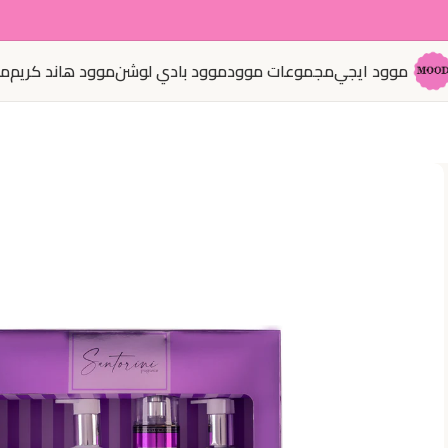
موود ايجي
مجموعات موود
موود بادي لوشن
موود هاند كريم
مو