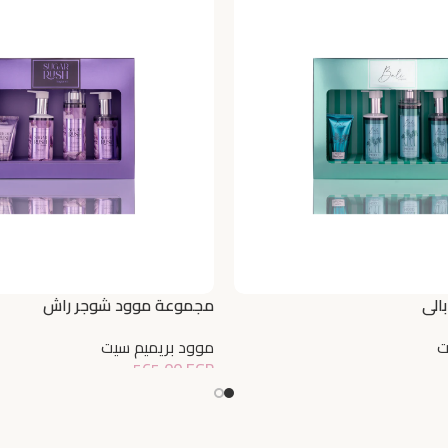
الي
مجموعة موود شوجر راش
ت
موود بريميم سيت
565,00
EGP
إضافة إلى السلة