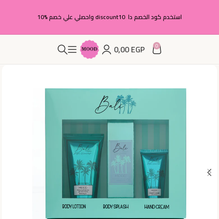
استخدم كود الخصم دا discount10 واحصلي علي خصم %10
0
0,00
EGP