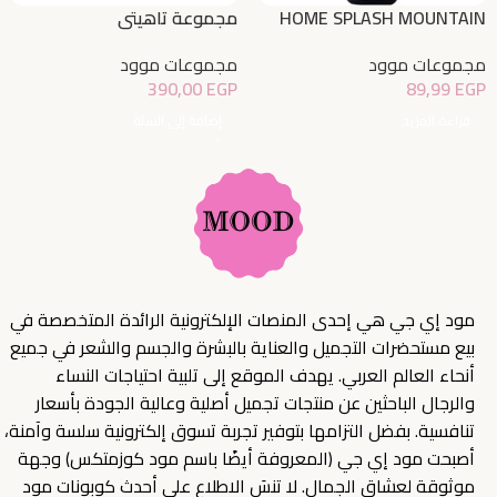
HOME SPLASH MOUNTAIN
مجموعة تاهيتي
MIST 460ML
مجموعات موود
مجموعات موود
390,00
EGP
89,99
EGP
إضافة إلى السلة
قراءة المزيد
مود إي جي هي إحدى المنصات الإلكترونية الرائدة المتخصصة في
بيع مستحضرات التجميل والعناية بالبشرة والجسم والشعر في جميع
أنحاء العالم العربي. يهدف الموقع إلى تلبية احتياجات النساء
والرجال الباحثين عن منتجات تجميل أصلية وعالية الجودة بأسعار
تنافسية. بفضل التزامها بتوفير تجربة تسوق إلكترونية سلسة وآمنة،
أصبحت مود إي جي (المعروفة أيضًا باسم مود كوزمتكس) وجهة
موثوقة لعشاق الجمال. لا تنسَ الاطلاع على أحدث كوبونات مود