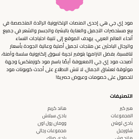
مود إي جي هي إحدى المنصات الإلكترونية الرائدة المتخصصة في
بيع مستحضرات التجميل والعناية بالبشرة والجسم والشعر في جميع
أنحاء العالم العربي. يهدف الموقع إلى تلبية احتياجات النساء
والرجال الباحثين عن منتجات تجميل أصلية وعالية الجودة بأسعار
تنافسية. بفضل التزامها بتوفير تجربة تسوق إلكترونية سلسة وآمنة،
أصبحت مود إي جي (المعروفة أيضًا باسم مود كوزمتكس) وجهة
موثوقة لعشاق الجمال. لا تنسَ الاطلاع على أحدث كوبونات مود
للحصول على خصومات وعروض حصرية!
التصنيفات
هير كير
هاند كريم
المجموعات
بادي سبلاش
بادي لوشن
وومان رول اون
شاورجيل
مجموعات رجالي
هاند وش
بادي ميلك