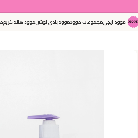
موود ايجي
مجموعات موود
موود بادي لوشن
موود هاند كريم
مو