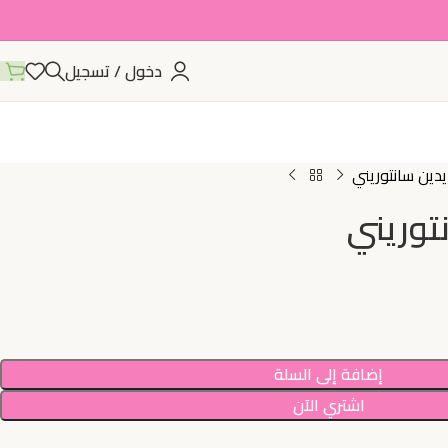
دخول / تسجيل
ين سانتوريني
توريني
إضافة إلى السلة
اشتري الآن