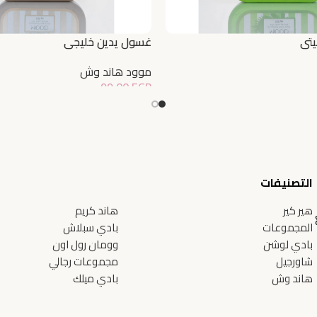
يتي
غسول يدين خليجي
موود هاند وش
99,00
EGP
إضافة إلى السلة
التصنيفات
هير كير
هاند كريم
المجموعات
بادي سبلاش
بادي لوشن
وومان رول اون
شاورجيل
مجموعات رجالي
هاند وش
بادي ميلك