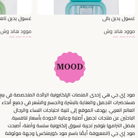
غسول يدين بالي
غسول يدين تاه
موود هاند وش
موود هاند وش
99,00
EGP
99,00
EGP
إضافة إلى السلة
إضافة إلى السلة
مود إي جي هي إحدى المنصات الإلكترونية الرائدة المتخصصة في بيع
مستحضرات التجميل والعناية بالبشرة والجسم والشعر في جميع أنحاء
العالم العربي. يهدف الموقع إلى تلبية احتياجات النساء والرجال
الباحثين عن منتجات تجميل أصلية وعالية الجودة بأسعار تنافسية.
بفضل التزامها بتوفير تجربة تسوق إلكترونية سلسة وآمنة، أصبحت
مود إي جي (المعروفة أيضًا باسم مود كوزمتكس) وجهة موثوقة