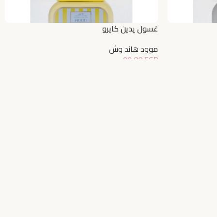
غسول يدين كايرو
موود هاند وش
99,00
EGP
إضافة إلى السلة