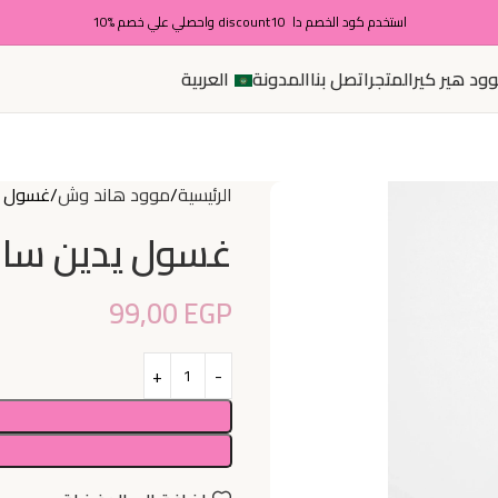
استخدم كود الخصم دا discount10 واحصلي علي خصم %10
ود هير كير
المتجر
اتصل بنا
المدونة
العربية
الرئيسية
موود هاند وش
غسول يد
غسول يدين سان
99,00
EGP