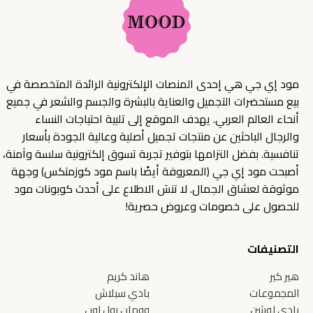
مود إي جي هي إحدى المنصات الإلكترونية الرائدة المتخصصة في
بيع مستحضرات التجميل والعناية بالبشرة والجسم والشعر في جميع
أنحاء العالم العربي. يهدف الموقع إلى تلبية احتياجات النساء
والرجال الباحثين عن منتجات تجميل أصلية وعالية الجودة بأسعار
تنافسية. بفضل التزامها بتوفير تجربة تسوق إلكترونية سلسة وآمنة،
أصبحت مود إي جي (المعروفة أيضًا باسم مود كوزمتكس) وجهة
موثوقة لعشاق الجمال. لا تنسَ الاطلاع على أحدث كوبونات مود
للحصول على خصومات وعروض حصرية!
التصنيفات
هير كير
هاند كريم
المجموعات
بادي سبلاش
بادي لوشن
وومان رول اون