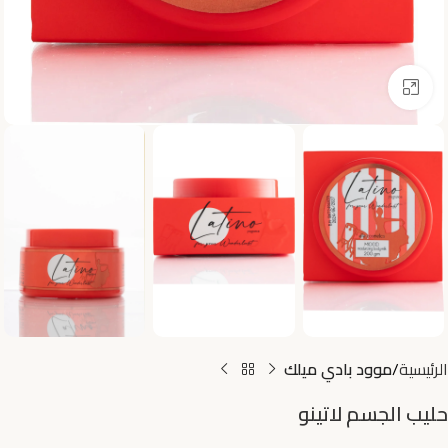
اضغط للتكبير
الرئيسية
موود بادي ميلك
حليب الجسم لاتينو