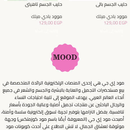
حليب الجسم بالي
حليب الجسم تاهيتي
موود بادي ميلك
موود بادي ميلك
129,00
EGP
129,00
EGP
إضافة إلى السلة
إضافة إلى السلة
مود إي جي هي إحدى المنصات الإلكترونية الرائدة المتخصصة في
بيع مستحضرات التجميل والعناية بالبشرة والجسم والشعر في جميع
أنحاء العالم العربي. يهدف الموقع إلى تلبية احتياجات النساء
والرجال الباحثين عن منتجات تجميل أصلية وعالية الجودة بأسعار
تنافسية. بفضل التزامها بتوفير تجربة تسوق إلكترونية سلسة وآمنة،
أصبحت مود إي جي (المعروفة أيضًا باسم مود كوزمتكس) وجهة
موثوقة لعشاق الجمال. لا تنسَ الاطلاع على أحدث كوبونات مود