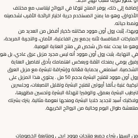
إضافة إلى ذلك، يوفر المنتج تنوعًا في الروائح ليتناسب مع مختلف
الأذواق، وهو ما يمنح المستخدم حرية اختيار الرائحة الأقرب لشخصيته
ونمط حياته.
وبهذا، يُثبت رول أون موود مكانته كخيار أفضل من العديد من
الماركات المنافسة لأنه يجمع بين الفاعلية، الأمان، والتجربة المريحة،
وهو ما يبحث عنه كل شخص في منتج العناية اليومية.
في النهاية، يثبت رول أون موود أنه ليس مجرد مزيل عرق عادي، بل هو
رفيق يومي يمنحك الثقة ويعكس اهتمامك بأدق تفاصيل العناية
الشخصية. استمتعي بحماية فعّالة وإشراقة للبشرة مع مزيل العرق
رول أون موود لتفتيح البشرة بحجم 50 مل . يحتوي هذا المزيل على
تركيبة غنية بـألفا أربوتين لتفتيح البشرة وتقليل التصبغات، وجلسرين
لترطيب البشرة بعمق، والوفيرا لتهدئة البشرة وتحسين مظهرها،
ولاكتيك أسيد لتجديد خلايا البشرة ومنحها نعومة مثالية. يترك بشرتك
منتعشة طوال اليوم وخالية من الروائح الكريهة.
من السهل شراء جميع منتجات موود ايجي ومتابعة الخصومات