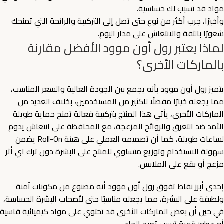
مواد قد تسبب لك حساسية.
وأخيرًا، جرب أكثر من نوع حتى تصل إلى التركيبة والرائحة التي تمنحك
شعورًا بالثقة والانتعاش على مدار اليوم.
لماذا يعتبر رول أون موود الأفضل مقارنة
بالماركات الأخرى؟
يتميز رول أون موود بأنه يجمع بين الجودة العالية والسعر المناسب،
مما يجعله خيارًا مفضلًا للكثير من المستخدمين، بخلاف العديد من
الماركات الأخرى، يأتي هذا المنتج بتركيبة فعالة تمنح حماية طويلة
الأمد ضد التعرق والروائح المزعجة، مع المحافظة على انتعاش يدوم
لساعات طويلة، كما أن تصميمه العملي على هيئة Roll-On يضمن
سهولة الاستخدام وتوزيع متساوي للمنتج على البشرة دون ترك اي أثر
مزعج أو بقع على الملابس.
إحدى أبرز نقاط تفوق رول أون موود أنه مصنوع من مكونات آمنة
ولطيفة على البشرة، مما يجعله مناسبًا حتى لأصحاب البشرة الحساسة،
في حين أن بعض الماركات الأخرى قد تحتوي على مواد كيميائية قاسية
أو عطور قوية تسبب تهيج الجلد.