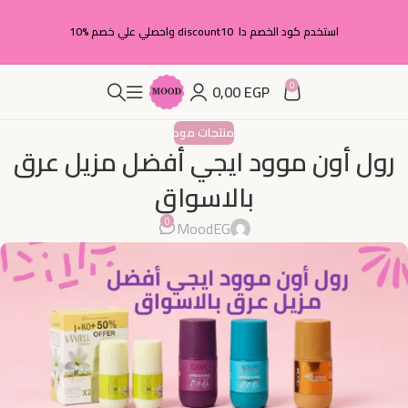
استخدم كود الخصم دا discount10 واحصلي علي خصم %10
0
0,00
EGP
منتجات مود
رول أون موود ايجي أفضل مزيل عرق
بالاسواق
0
MoodEG