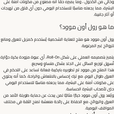
وخالي من الكحول ، وما يميزه حقًا أنه مصنوع من مكونات آمنة على
البشرة، مما يجعله مناسبًا للاستخدام اليومي دون أي قلق من تهيجات
أو آثار جانبية.
ما هو رول أون موود؟
رول أون موود هو منتج للعناية الشخصية يُستخدم كمزيل للعرق ومانع
للروائح غير المرغوبة.
يتميز بتصميمه العملي على شكل Roll-On، أي عبوة مزودة بكرة دوّارة
تُسهل توزيع السائل على الجلد بشكل متساوٍ وسريع.
هذا المنتج من موود تم تطويره بتركيبة فعالة تساعد على التحكم في
العرق طوال اليوم، مع ترك إحساس بالانتعاش والراحة. كما أنه يحتوي
على مكونات آمنة على البشرة، مما يجعله مناسبًا للاستخدام اليومي
حتى لأصحاب البشرة الحساسة.
ويُعد رول أون موود خيارًا مثاليًا لمن يبحث عن حماية طويلة الأمد من
العرق والروائح، مع الحفاظ على رائحة منعشة تمنح الثقة في مختلف
المواقف اليومية.