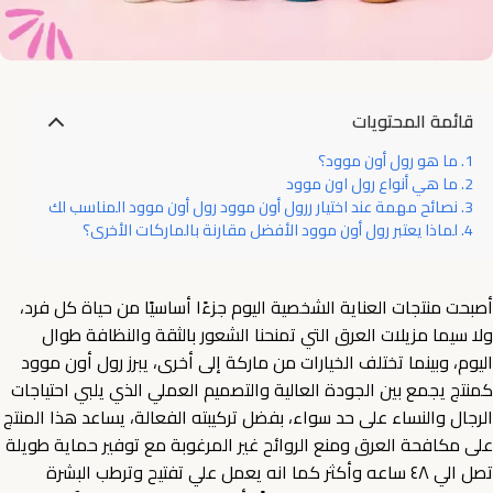
قائمة المحتويات
ما هو رول أون موود؟
ما هي أنواع رول اون موود
نصائح مهمة عند اختيار ررول أون موود رول أون موود المناسب لك
لماذا يعتبر رول أون موود الأفضل مقارنة بالماركات الأخرى؟
أصبحت منتجات العناية الشخصية اليوم جزءًا أساسيًا من حياة كل فرد،
ولا سيما مزيلات العرق التي تمنحنا الشعور بالثقة والنظافة طوال
اليوم، وبينما تختلف الخيارات من ماركة إلى أخرى، يبرز رول أون موود
كمنتج يجمع بين الجودة العالية والتصميم العملي الذي يلبي احتياجات
الرجال والنساء على حد سواء، بفضل تركيبته الفعالة، يساعد هذا المنتج
على مكافحة العرق ومنع الروائح غير المرغوبة مع توفير حماية طويلة
تصل الي ٤٨ ساعه وأكثر كما انه يعمل علي تفتيح وترطب البشرة