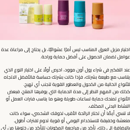
اختيار مزيل العرق المناسب ليس أمرًا عشوائيًا، بل يحتاج إلى مراعاة عدة
عوامل لضمان الحصول على أفضل حماية وراحة.
عند التفكير في شراء رول أون موود، احرص أولًا على اختيار النوع الذي
يتناسب مع طبيعة بشرتك، فإذا كانت بشرتك حساسة فالأفضل الاتجاه
للأنواع الخالية من الكحول والعطور القوية لتجنب أي تهيج.
كذلك من المهم النظر إلى مدة الحماية التي يوفرها المنتج، فبعض
الأنواع تمنحك حماية لساعات طويلة وهو ما يناسب فترات العمل أو
النشاط البدني المكثف.
لا تنسي أيضًا أن تختار الرائحة الأقرب لذوقك الشخصي، سواء كانت
منعشة وخفيفة للاستخدام اليومي أو قوية تدوم لفترات أطول.
بالإضافة إلى ذلك، تأكد من مراجعة المكونات للتأكد من خلوها من أي