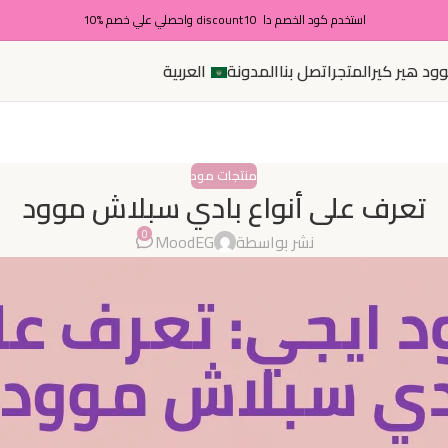
استخدم كود الخصم دا discount10 واحصلي علي خصم %10
ود هير كير
المتجر
اتصل بنا
المدونة
العربية
منتجات مود
تعرف على أنواع بادي سبلاش موود
0
نشر بواسطة
MoodEG