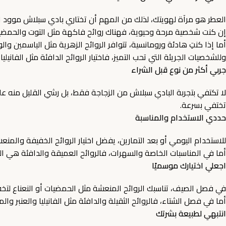
العطر هو مرآة لهويتك، لذلك من المهم أن تختاري بادي سبلاش موود ال
إن كنت شخصية مرحة وحيوية، فهناك روائح فاكهة مثل التوت والحمضيا
أما إذا كنتِ هادئة ورومانسية، تتوافر الروائح الزهرية مثل الياسمين وا
وللشخصيات الجريئة التي تحب التميز، فاختيار الروائح الدافئة مثل الفاني
جربي أكثر من نوع قبل الشراء
لا تكتفي بتجربة البادي سبلاش من الزجاجة فقط، بل رشي القليل منه ع
تختفي بسرعة.
حددي الاستخدام والمناسبة
للاستخدام اليومي أو بعد التمارين، يفضل اختيار الروائح الخفيفة والمنعش
أما في المناسبات الخاصة والسهرات، فالروائح العميقة والدافئة هي الخيار
اجعلي اختيارك موسميًا
في فصل الصيف، تناسبك الروائح المنعشة مثل الحمضيات أو النعناع لتخف
أما في فصل الشتاء، فالروائح الثقيلة والدافئة مثل الفانيليا والعنبر وا
انتبهي لطبيعة بشرتك