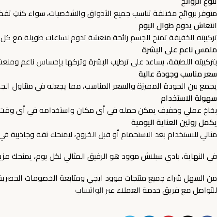
تنوع الروائح
متوفر بروائح مختلفة تناسب جميع الأذواق والشخصيات، سواء كنتِ تفضلين
انتعاش يدوم طوال اليوم
تركيبته الخفيفة تمنح الجسم رائحة منعشة تدوم لساعات طويلة مع كل 
ملمس ناعم على البشرة
بتركيبته اللطيفة، يساعد على ترطيب البشرة وتركها بإحساس ناعم ومنع
سعر مناسب وجودة عالية
يجمع بين الجودة المميزة والسعر المناسب، مما يجعله في متناول الجم
سهولة الاستخدام
بخاخ عملي وخفيف يمكن حمله في أي مكان واستخدامه في أي وقت ل
يكمل روتين العناية اليومية
مثالي للاستخدام بعد الاستحمام أو قبل الخروج، ليمنحك ثقة وجاذبية في
في النهاية، بادي سبلاش موود هو الرفيق المثالي لكل يوم، يمنحك مزيج 
من السهل شراء جميع منتجات موود ايجي ومتابعة الخصومات الحصرية
للتواصل مع فريق خدمة العملاء عبر
الواتساب