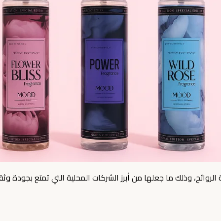
لروائح، وذلك ما جعلها من أبرز الشركات المحلية التي تمتع بجودة وثق