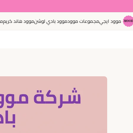
موود ايجي
مجموعات موود
موود بادي لوشن
موود هاند كريم
مو