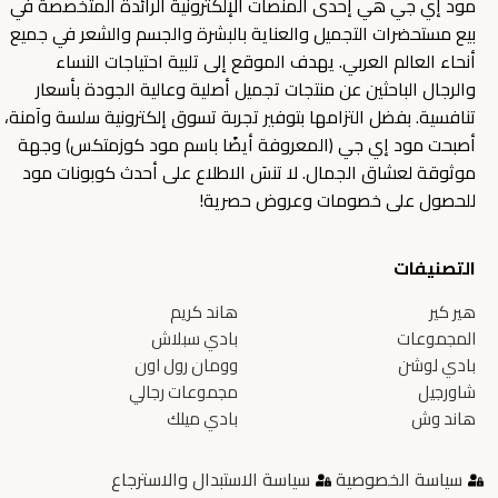
مود إي جي هي إحدى المنصات الإلكترونية الرائدة المتخصصة في
بيع مستحضرات التجميل والعناية بالبشرة والجسم والشعر في جميع
أنحاء العالم العربي. يهدف الموقع إلى تلبية احتياجات النساء
والرجال الباحثين عن منتجات تجميل أصلية وعالية الجودة بأسعار
تنافسية. بفضل التزامها بتوفير تجربة تسوق إلكترونية سلسة وآمنة،
أصبحت مود إي جي (المعروفة أيضًا باسم مود كوزمتكس) وجهة
موثوقة لعشاق الجمال. لا تنسَ الاطلاع على أحدث كوبونات مود
للحصول على خصومات وعروض حصرية!
التصنيفات
هير كير
هاند كريم
المجموعات
بادي سبلاش
بادي لوشن
وومان رول اون
شاورجيل
مجموعات رجالي
هاند وش
بادي ميلك
سياسة الخصوصية
سياسة الاستبدال والاسترجاع