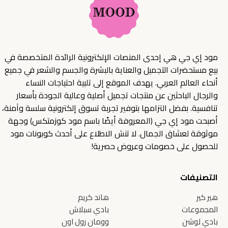
مود إي جي هي إحدى المنصات الإلكترونية الرائدة المتخصصة في
بيع مستحضرات التجميل والعناية بالبشرة والجسم والشعر في جميع
أنحاء العالم العربي. يهدف الموقع إلى تلبية احتياجات النساء
والرجال الباحثين عن منتجات تجميل أصلية وعالية الجودة بأسعار
تنافسية. بفضل التزامها بتوفير تجربة تسوق إلكترونية سلسة وآمنة،
أصبحت مود إي جي (المعروفة أيضًا باسم مود كوزمتكس) وجهة
موثوقة لعشاق الجمال. لا تنسَ الاطلاع على أحدث كوبونات مود
للحصول على خصومات وعروض حصرية!
التصنيفات
هير كير
هاند كريم
المجموعات
بادي سبلاش
بادي لوشن
وومان رول اون