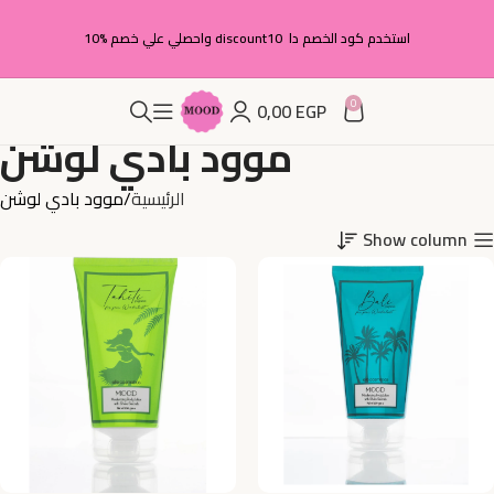
استخدم كود الخصم دا discount10 واحصلي علي خصم %10
0
0,00
EGP
موود بادي لوشن
الرئيسية
موود بادي لوشن
Show column