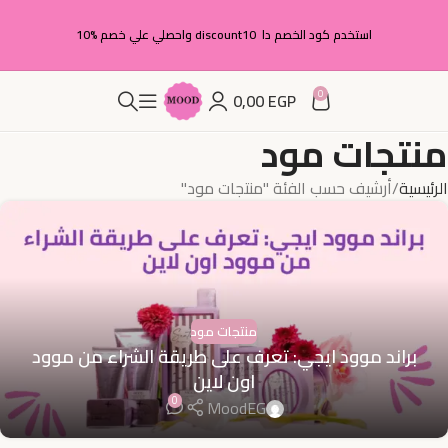
استخدم كود الخصم دا discount10 واحصلي علي خصم %10
0
0,00
EGP
منتجات مود
الرئيسية
أرشيف حسب الفئة "منتجات مود"
منتجات مود
براند موود ايجي: تعرف على طريقة الشراء من موود
اون لاين
0
MoodEG