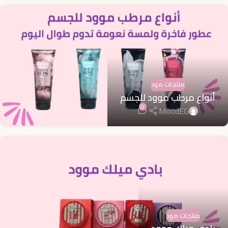
منتجات مود
أنواع مرطب موود للجسم
0
MoodEG
منتجات مود