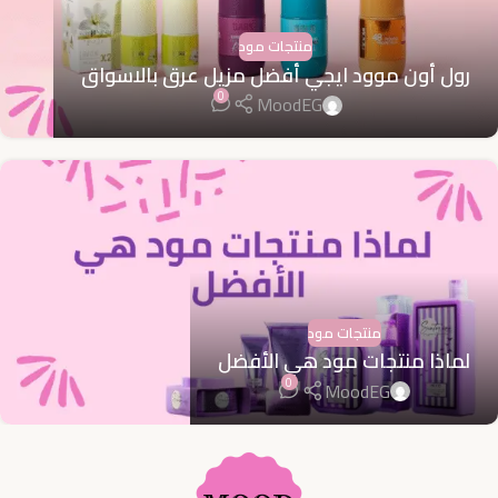
منتجات مود
رول أون موود ايجي أفضل مزيل عرق بالاسواق
0
MoodEG
منتجات مود
لماذا منتجات مود هي الأفضل
0
MoodEG