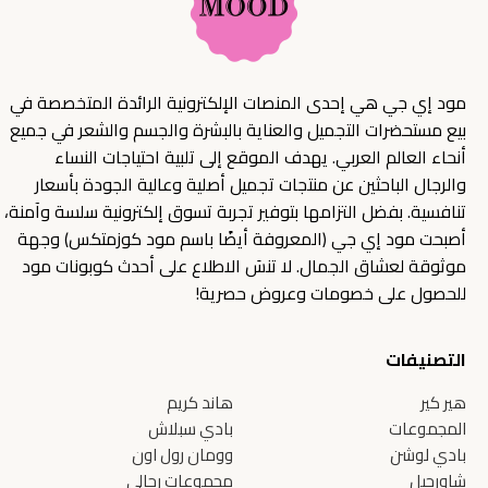
مود إي جي هي إحدى المنصات الإلكترونية الرائدة المتخصصة في
بيع مستحضرات التجميل والعناية بالبشرة والجسم والشعر في جميع
أنحاء العالم العربي. يهدف الموقع إلى تلبية احتياجات النساء
والرجال الباحثين عن منتجات تجميل أصلية وعالية الجودة بأسعار
تنافسية. بفضل التزامها بتوفير تجربة تسوق إلكترونية سلسة وآمنة،
أصبحت مود إي جي (المعروفة أيضًا باسم مود كوزمتكس) وجهة
موثوقة لعشاق الجمال. لا تنسَ الاطلاع على أحدث كوبونات مود
للحصول على خصومات وعروض حصرية!
التصنيفات
هير كير
هاند كريم
المجموعات
بادي سبلاش
بادي لوشن
وومان رول اون
شاورجيل
مجموعات رجالي