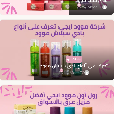
بادي ميلك موود
0
MoodEG
منتجات مود
تعرف على أنواع بادي سبلاش موود
0
MoodEG